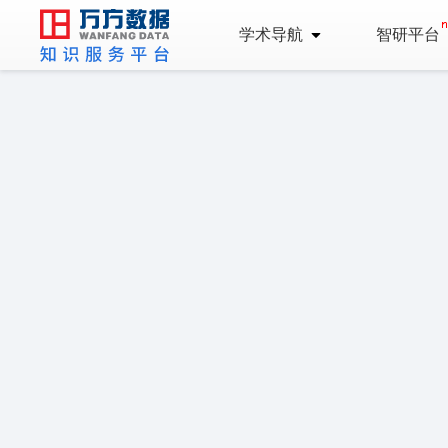
学术导航
智研平台