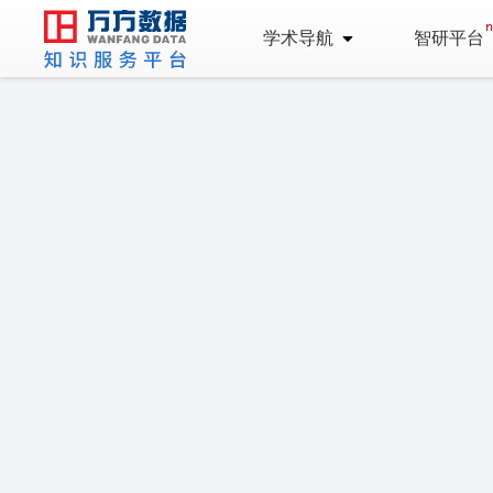
学术导航
智研平台