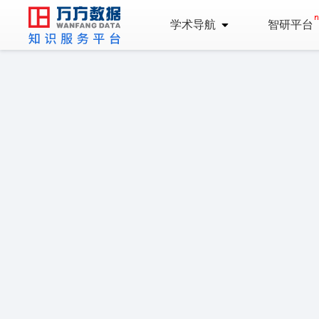
学术导航
智研平台