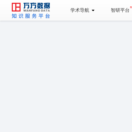
学术导航
智研平台