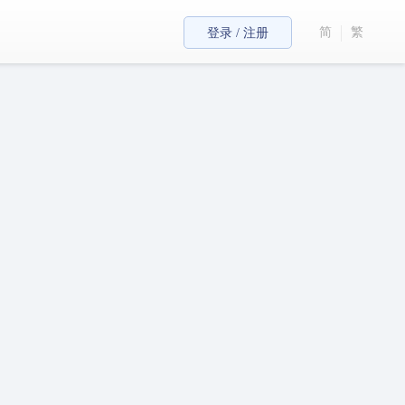
简
繁
登录 / 注册