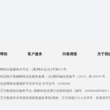
帮助
客户服务
问卷调查
关于我
网络出版服务许可证：(署)网出证(京)字第072号
药品医疗器械网络信息服务备案：(京)网药械信息备字（2023）第 00470 号
信息网络传播视听节目许可证 许可证号：0108284
万方数据知识服务平台--国家科技支撑计划资助项目（编号：2006BAH03B01
万方数据学术资源发现获取服务系统[简称：万方智搜] V3.0 证书号：软著登字第1