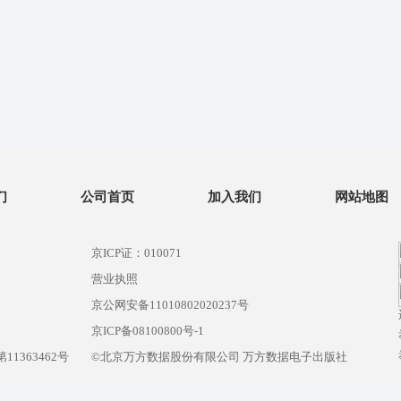
们
公司首页
加入我们
网站地图
京ICP证：010071
营业执照
京公网安备11010802020237号
）
京ICP备08100800号-1
1363462号
©北京万方数据股份有限公司 万方数据电子出版社