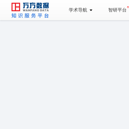
学术导航
智研平台