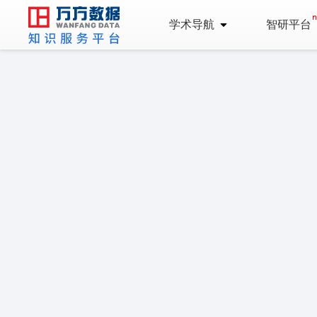
学术导航
智研平台