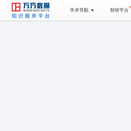
学术导航
智研平台