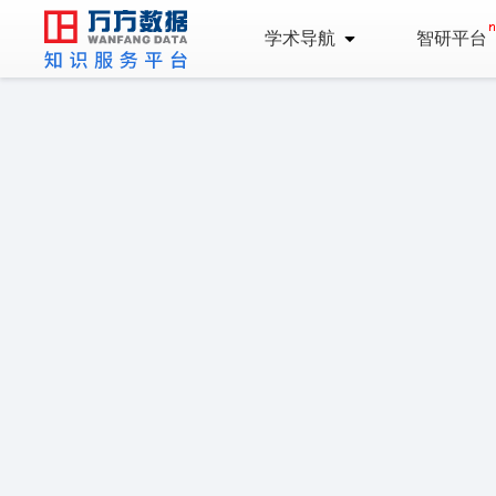
学术导航
智研平台