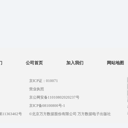
们
公司首页
加入我们
网站地图
京ICP证：010071
营业执照
京公网安备11010802020237号
）
京ICP备08100800号-1
1363462号
©北京万方数据股份有限公司 万方数据电子出版社