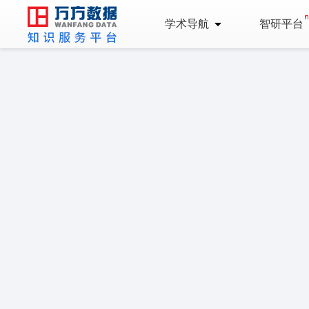
学术导航
智研平台