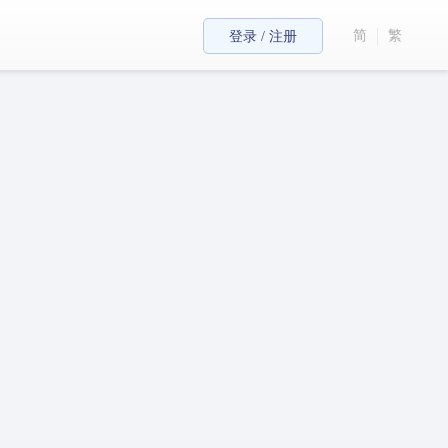
简
繁
登录 / 注册