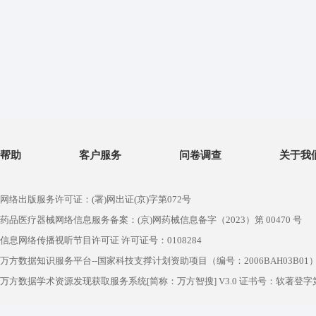
帮助
客户服务
问卷调查
关于我
网络出版服务许可证：(署)网出证(京)字第072号
药品医疗器械网络信息服务备案：(京)网药械信息备字（2023）第 00470 号
信息网络传播视听节目许可证 许可证号：0108284
万方数据知识服务平台--国家科技支撑计划资助项目（编号：2006BAH03B01
万方数据学术资源发现获取服务系统[简称：万方智搜] V3.0 证书号：软著登字第1