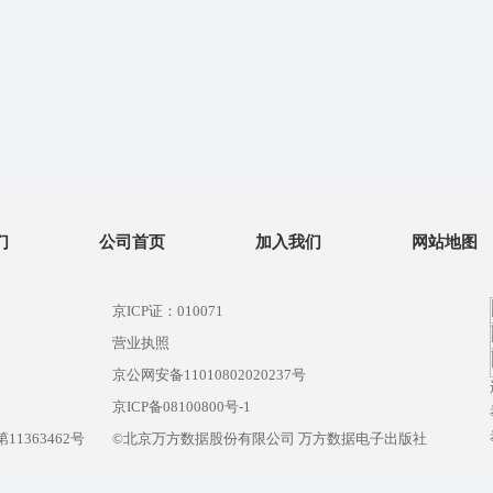
们
公司首页
加入我们
网站地图
京ICP证：010071
营业执照
京公网安备11010802020237号
）
京ICP备08100800号-1
1363462号
©北京万方数据股份有限公司 万方数据电子出版社