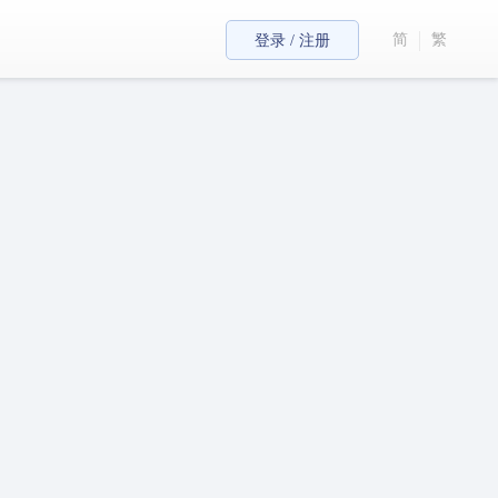
简
繁
登录 / 注册