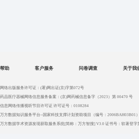
帮助
客户服务
问卷调查
关于我
网络出版服务许可证：(署)网出证(京)字第072号
药品医疗器械网络信息服务备案：(京)网药械信息备字（2023）第 00470 号
信息网络传播视听节目许可证 许可证号：0108284
万方数据知识服务平台--国家科技支撑计划资助项目（编号：2006BAH03B01
万方数据学术资源发现获取服务系统[简称：万方智搜] V3.0 证书号：软著登字第1