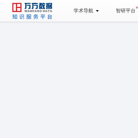
学术导航
智研平台