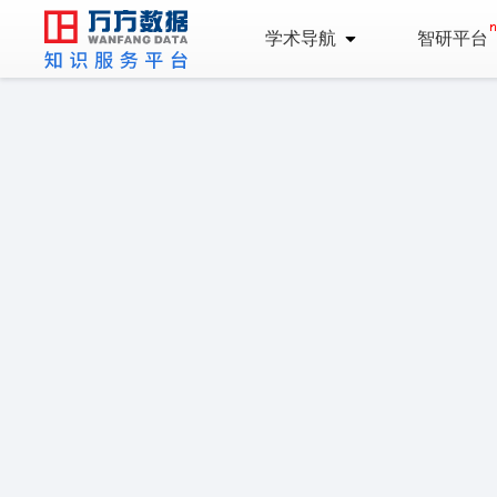
学术导航
智研平台