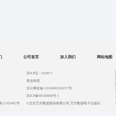
们
公司首页
加入我们
网站地图
京ICP证：010071
营业执照
京公网安备11010802020237号
）
京ICP备08100800号-1
1363462号
©北京万方数据股份有限公司 万方数据电子出版社