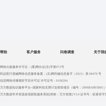
帮助
客户服务
问卷调查
关于我
网络出版服务许可证：(署)网出证(京)字第072号
药品医疗器械网络信息服务备案：(京)网药械信息备字（2023）第 00470 号
信息网络传播视听节目许可证 许可证号：0108284
万方数据知识服务平台--国家科技支撑计划资助项目（编号：2006BAH03B01
万方数据学术资源发现获取服务系统[简称：万方智搜] V3.0 证书号：软著登字第1