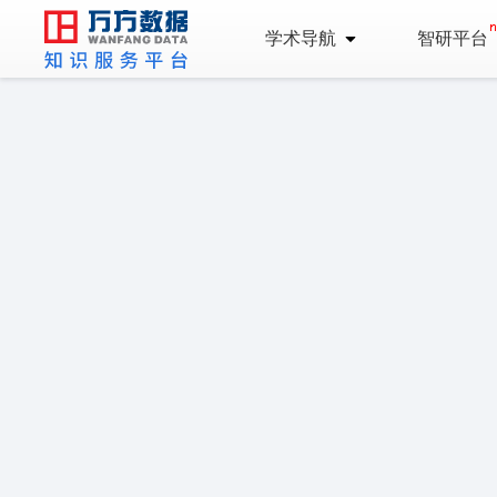
学术导航
智研平台