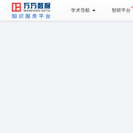
学术导航
智研平台