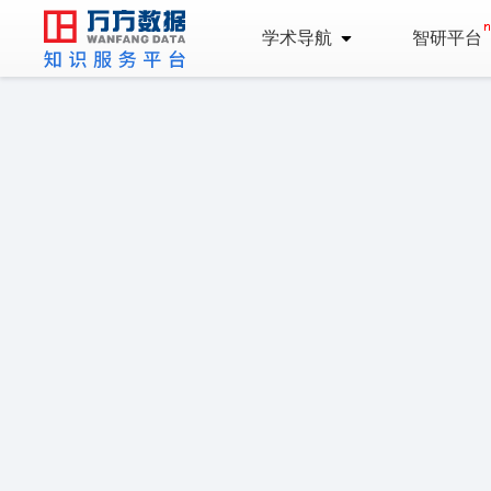
学术导航
智研平台