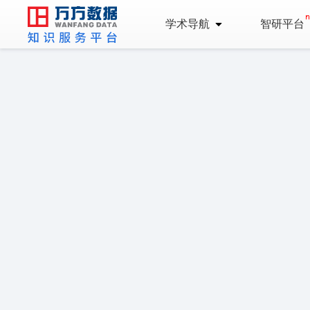
学术导航
智研平台