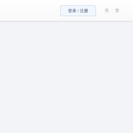
简
繁
登录 / 注册