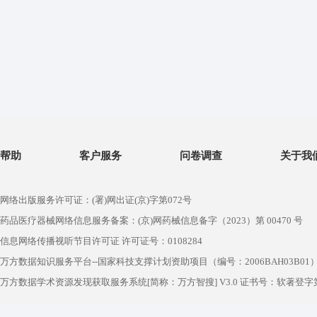
帮助
客户服务
问卷调查
关于我
网络出版服务许可证：(署)网出证(京)字第072号
药品医疗器械网络信息服务备案：(京)网药械信息备字（2023）第 00470 号
信息网络传播视听节目许可证 许可证号：0108284
万方数据知识服务平台--国家科技支撑计划资助项目（编号：2006BAH03B01
万方数据学术资源发现获取服务系统[简称：万方智搜] V3.0 证书号：软著登字第1