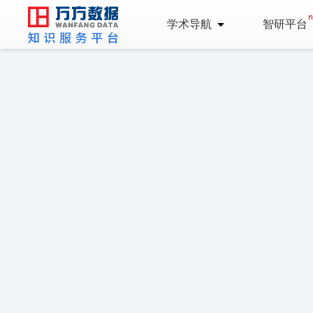
学术导航
智研平台