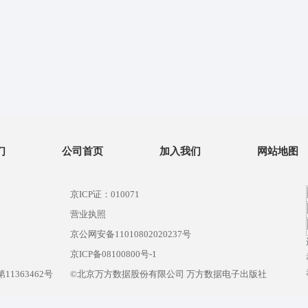
们
公司首页
加入我们
网站地图
京ICP证：010071
营业执照
京公网安备11010802020237号
）
京ICP备08100800号-1
1363462号
©北京万方数据股份有限公司 万方数据电子出版社