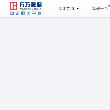
学术导航
智研平台