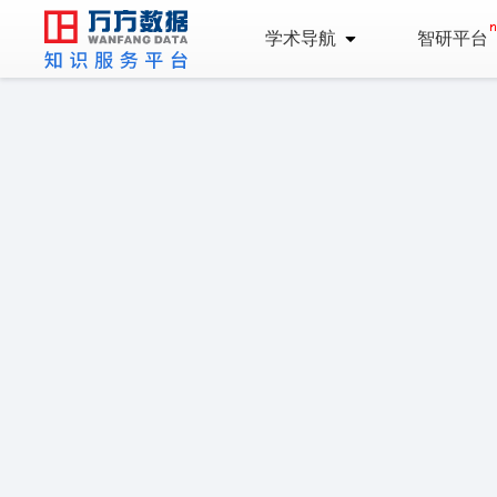
学术导航
智研平台