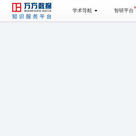
学术导航
智研平台