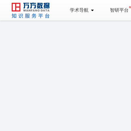
学术导航
智研平台