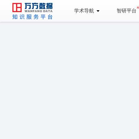
学术导航
智研平台