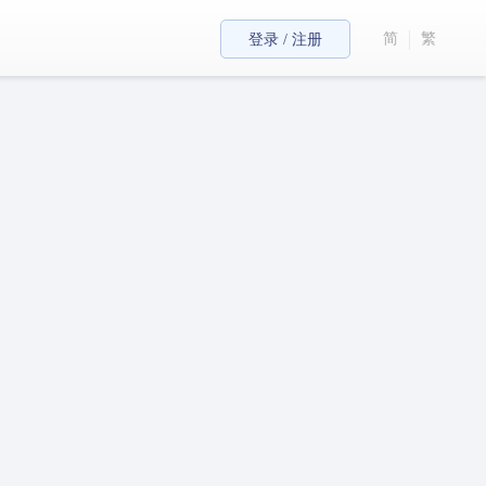
简
繁
登录 / 注册