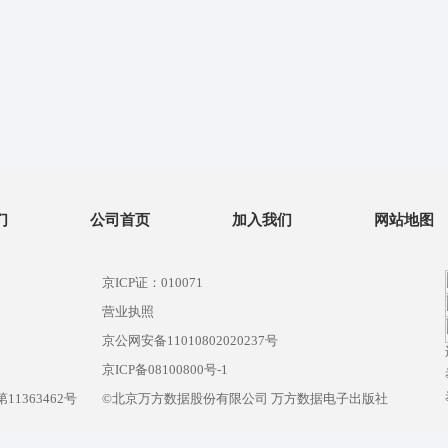
们
公司首页
加入我们
网站地图
京ICP证：010071
营业执照
京公网安备11010802020237号
）
京ICP备08100800号-1
1363462号
©北京万方数据股份有限公司 万方数据电子出版社