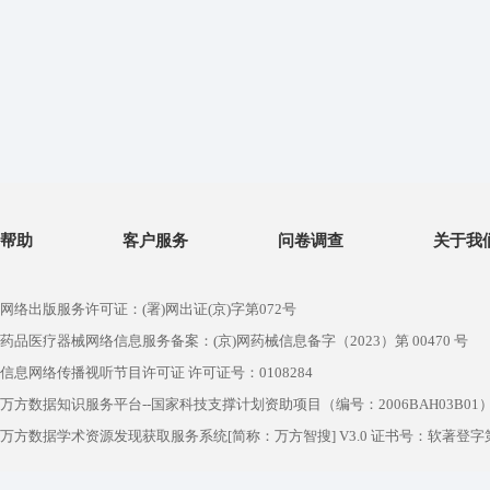
帮助
客户服务
问卷调查
关于我
网络出版服务许可证：(署)网出证(京)字第072号
药品医疗器械网络信息服务备案：(京)网药械信息备字（2023）第 00470 号
信息网络传播视听节目许可证 许可证号：0108284
万方数据知识服务平台--国家科技支撑计划资助项目（编号：2006BAH03B01
万方数据学术资源发现获取服务系统[简称：万方智搜] V3.0 证书号：软著登字第1