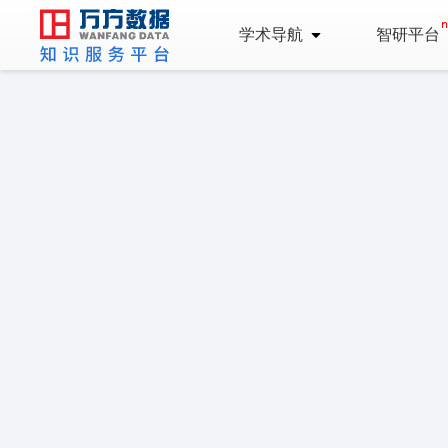
学术导航
智研平台