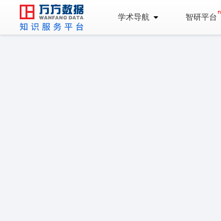
学术导航
智研平台