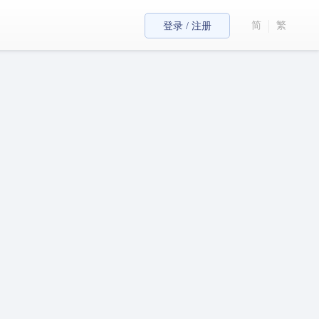
简
繁
登录 / 注册