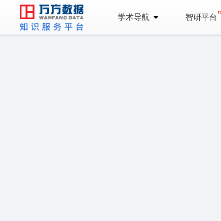
学术导航
智研平台