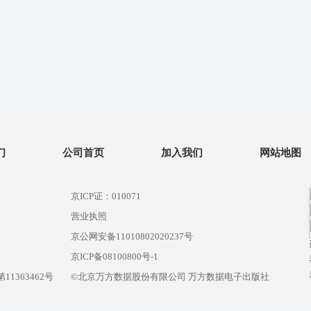
们
公司首页
加入我们
网站地图
京ICP证：010071
营业执照
京公网安备11010802020237号
）
京ICP备08100800号-1
1363462号
©北京万方数据股份有限公司 万方数据电子出版社