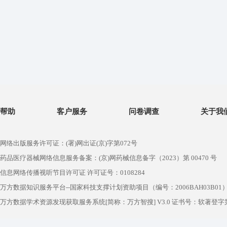
帮助
客户服务
问卷调查
关于我
网络出版服务许可证：(署)网出证(京)字第072号
药品医疗器械网络信息服务备案：(京)网药械信息备字（2023）第 00470 号
信息网络传播视听节目许可证 许可证号：0108284
万方数据知识服务平台--国家科技支撑计划资助项目（编号：2006BAH03B01
万方数据学术资源发现获取服务系统[简称：万方智搜] V3.0 证书号：软著登字第1