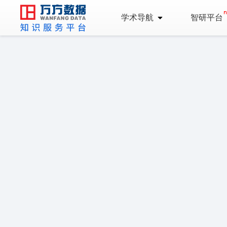
学术导航
智研平台