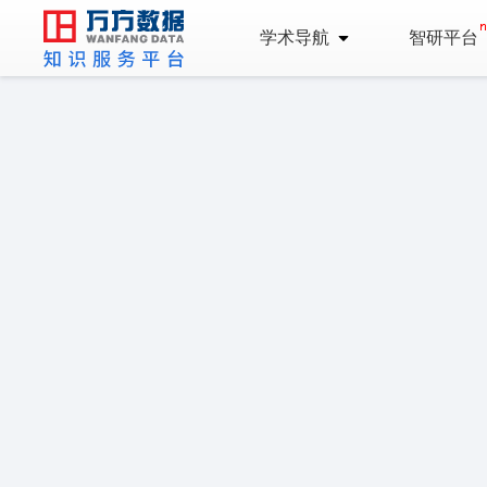
学术导航
智研平台