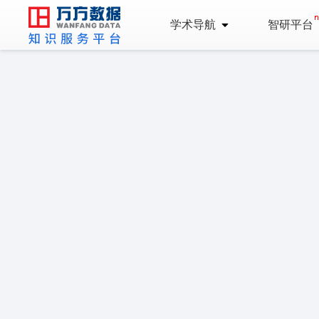
学术导航
智研平台