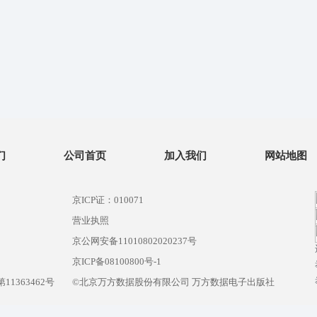
们
公司首页
加入我们
网站地图
京ICP证：010071
营业执照
京公网安备11010802020237号
）
京ICP备08100800号-1
1363462号
©北京万方数据股份有限公司 万方数据电子出版社