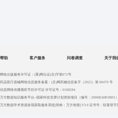
帮助
客户服务
问卷调查
关于我
网络出版服务许可证：(署)网出证(京)字第072号
药品医疗器械网络信息服务备案：(京)网药械信息备字（2023）第 00470 号
信息网络传播视听节目许可证 许可证号：0108284
万方数据知识服务平台--国家科技支撑计划资助项目（编号：2006BAH03B01
万方数据学术资源发现获取服务系统[简称：万方智搜] V3.0 证书号：软著登字第1