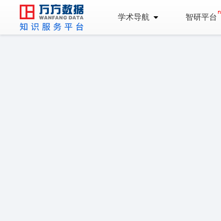
学术导航
智研平台