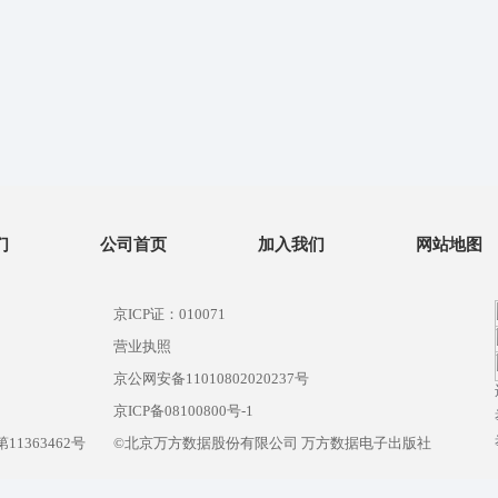
们
公司首页
加入我们
网站地图
京ICP证：010071
营业执照
京公网安备11010802020237号
）
京ICP备08100800号-1
1363462号
©北京万方数据股份有限公司 万方数据电子出版社