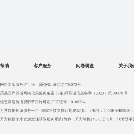
帮助
客户服务
问卷调查
关于我
网络出版服务许可证：(署)网出证(京)字第072号
药品医疗器械网络信息服务备案：(京)网药械信息备字（2023）第 00470 号
信息网络传播视听节目许可证 许可证号：0108284
万方数据知识服务平台--国家科技支撑计划资助项目（编号：2006BAH03B01
万方数据学术资源发现获取服务系统[简称：万方智搜] V3.0 证书号：软著登字第1