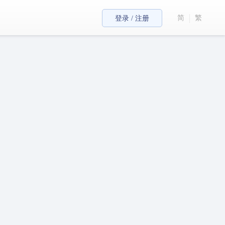
简
繁
登录 / 注册