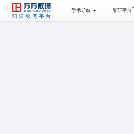
学术导航
智研平台