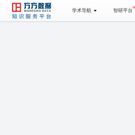
学术导航
智研平台