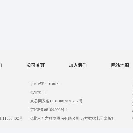
们
公司首页
加入我们
网站地图
京ICP证：010071
营业执照
京公网安备11010802020237号
）
京ICP备08100800号-1
1363462号
©北京万方数据股份有限公司 万方数据电子出版社