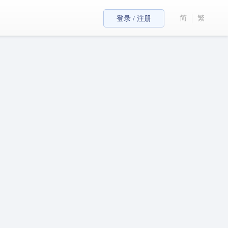
简
繁
登录 / 注册