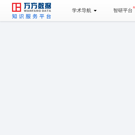
学术导航
智研平台