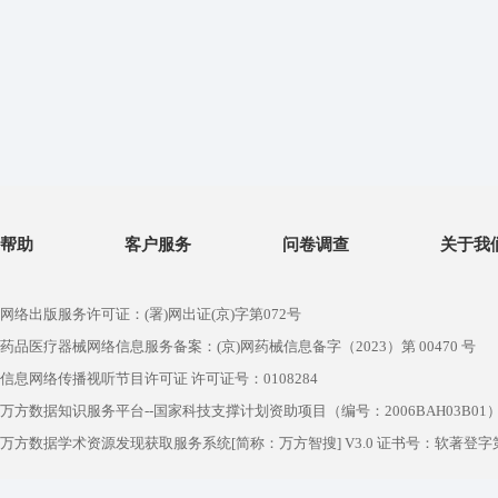
帮助
客户服务
问卷调查
关于我
网络出版服务许可证：(署)网出证(京)字第072号
药品医疗器械网络信息服务备案：(京)网药械信息备字（2023）第 00470 号
信息网络传播视听节目许可证 许可证号：0108284
万方数据知识服务平台--国家科技支撑计划资助项目（编号：2006BAH03B01
万方数据学术资源发现获取服务系统[简称：万方智搜] V3.0 证书号：软著登字第1