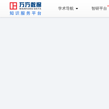
学术导航
智研平台