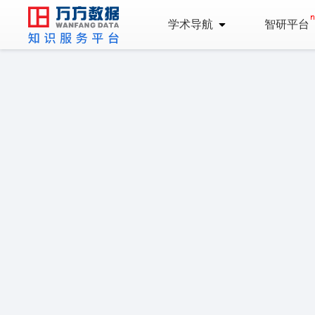
学术导航
智研平台