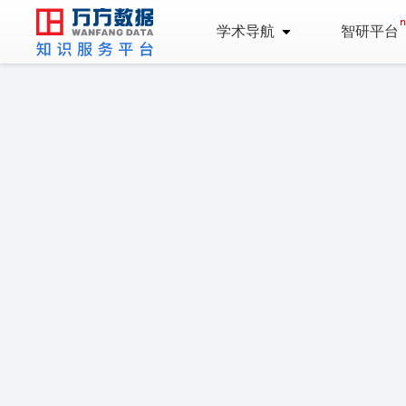
学术导航
智研平台