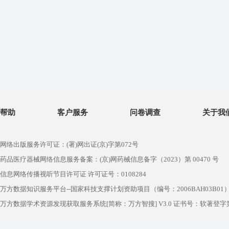
帮助
客户服务
问卷调查
关于我
网络出版服务许可证：(署)网出证(京)字第072号
药品医疗器械网络信息服务备案：(京)网药械信息备字（2023）第 00470 号
信息网络传播视听节目许可证 许可证号：0108284
万方数据知识服务平台--国家科技支撑计划资助项目（编号：2006BAH03B01
万方数据学术资源发现获取服务系统[简称：万方智搜] V3.0 证书号：软著登字第1