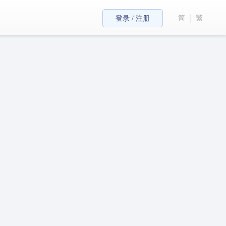
简
繁
登录 / 注册