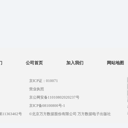
们
公司首页
加入我们
网站地图
京ICP证：010071
营业执照
京公网安备11010802020237号
）
京ICP备08100800号-1
1363462号
©北京万方数据股份有限公司 万方数据电子出版社