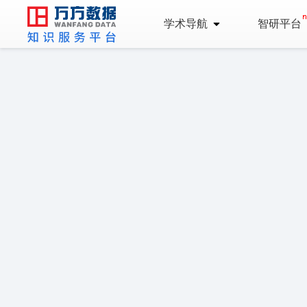
学术导航
智研平台