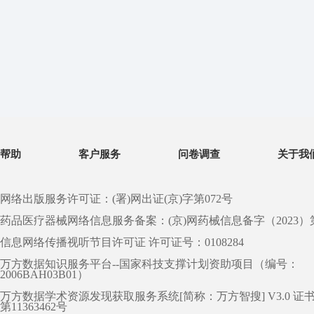
帮助
客户服务
问卷调查
关于我
网络出版服务许可证：(署)网出证(京)字第072号
药品医疗器械网络信息服务备案：(京)网药械信息备字（2023）第 0
信息网络传播视听节目许可证 许可证号：0108284
万方数据知识服务平台--国家科技支撑计划资助项目（编号：
2006BAH03B01）
万方数据学术资源发现获取服务系统[简称：万方智搜] V3.0 证
第11363462号