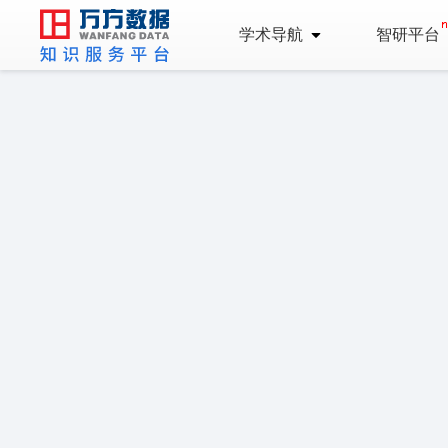
学术导航
智研平台