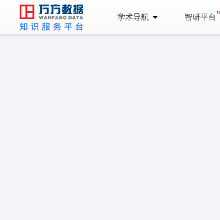
学术导航
智研平台