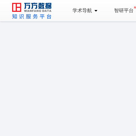
学术导航
智研平台