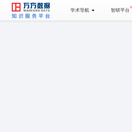
学术导航
智研平台