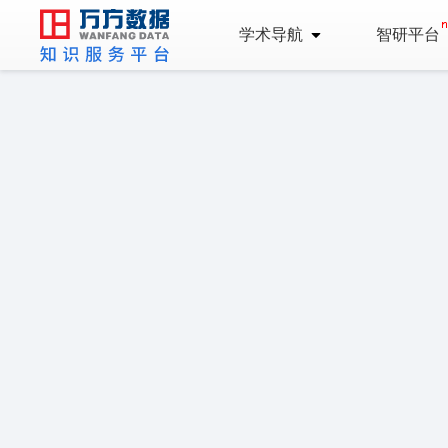
学术导航
智研平台