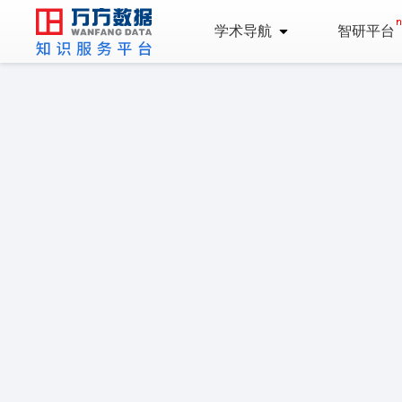
学术导航
智研平台