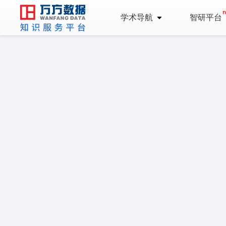
学术导航
智研平台