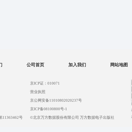
们
公司首页
加入我们
网站地图
京ICP证：010071
营业执照
京公网安备11010802020237号
）
京ICP备08100800号-1
1363462号
©北京万方数据股份有限公司 万方数据电子出版社