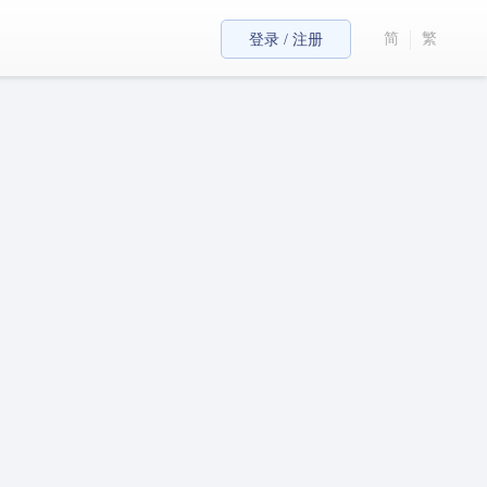
简
繁
登录 / 注册