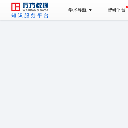
学术导航
智研平台