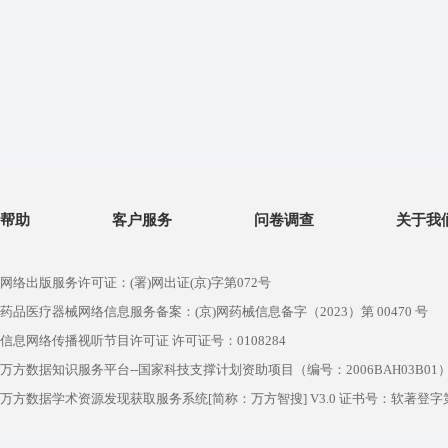
帮助
客户服务
问卷调查
关于我
网络出版服务许可证：(署)网出证(京)字第072号
药品医疗器械网络信息服务备案：(京)网药械信息备字（2023）第 00470 号
信息网络传播视听节目许可证 许可证号：0108284
万方数据知识服务平台--国家科技支撑计划资助项目（编号：2006BAH03B01
万方数据学术资源发现获取服务系统[简称：万方智搜] V3.0 证书号：软著登字第1