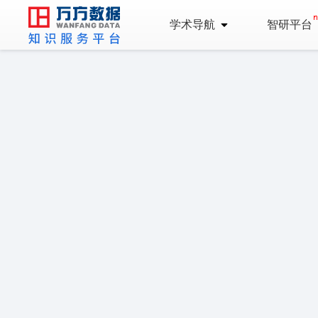
学术导航
智研平台