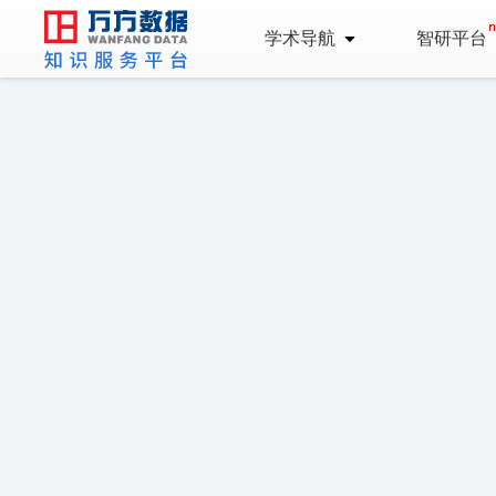
学术导航
智研平台