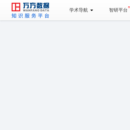
学术导航
智研平台