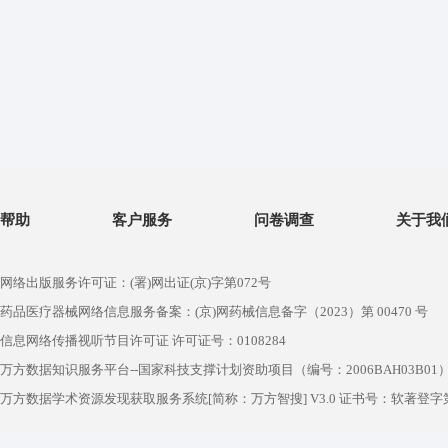
帮助
客户服务
问卷调查
关于我
网络出版服务许可证：(署)网出证(京)字第072号
药品医疗器械网络信息服务备案：(京)网药械信息备字（2023）第 00470 号
信息网络传播视听节目许可证 许可证号：0108284
万方数据知识服务平台--国家科技支撑计划资助项目（编号：2006BAH03B01
万方数据学术资源发现获取服务系统[简称：万方智搜] V3.0 证书号：软著登字第1