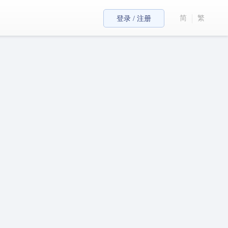
简
繁
登录 / 注册