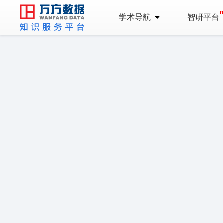
学术导航
智研平台