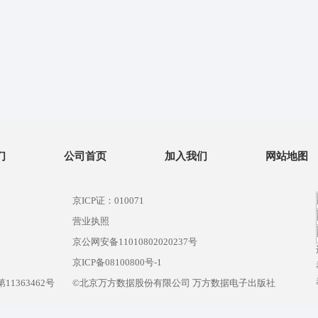
们
公司首页
加入我们
网站地图
京ICP证：010071
营业执照
京公网安备11010802020237号
）
京ICP备08100800号-1
1363462号
©北京万方数据股份有限公司 万方数据电子出版社