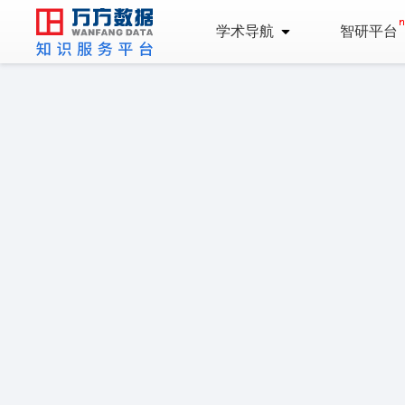
学术导航
智研平台