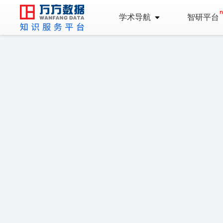
学术导航
智研平台