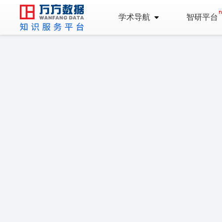
学术导航
智研平台